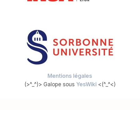
Mentions légales
(>^_^)> Galope sous
YesWiki
<(^_^<)