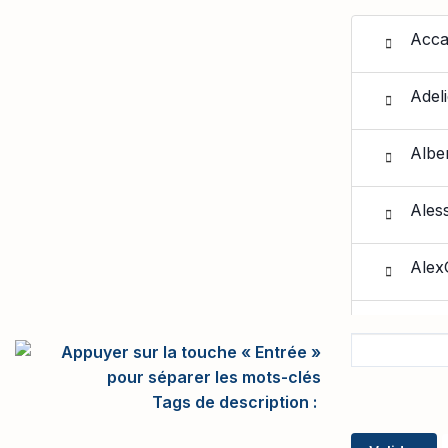
Acca
Adel
Albe
Ales
Alex
Ambr
Apol
Tags de description
BOU