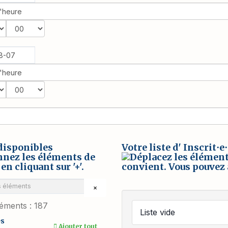
disponibles
Votre liste d' Inscrit⋅e
×
éments :
187
Liste vide
⋅s
Ajouter tout