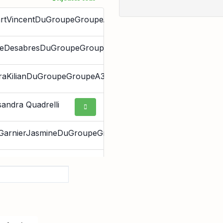
rtVincentDuGroupeGroupeA2Ruthenium
ieDesabresDuGroupeGroupeA1Lithium
raKilianDuGroupeGroupeA3Phosphore
sandra Quadrelli
GarnierJasmineDuGroupeGroupeB3Titan
oiseVenotDuGroupeGroupeC1Zirconium
line POUSSET-
GERE