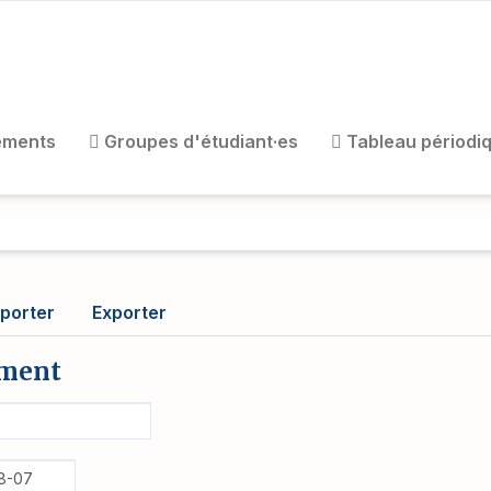
ements
Groupes d'étudiant·es
Tableau périodi
porter
Exporter
ement