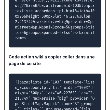
e" src="https://wiki.elements-terre.
org/?BazaR/bazariframe&id=103&templa
te=liste_accordeon.tpl.html&width=10
0%25&height=600px&lat=46.22763&lon=
2.213749&markersize=big&provider=Ope
nStreetMap.Mapnik&zoom=5&groups=&tit
les=&groupsexpanded=false"></bazarif
rame>
Code action wiki a copier coller dans une
page de ce site
{{bazarliste id="103" template="list
e_accordeon.tpl.html" width="100%" h
eight="600px" lat="46.22763" lon="2.
213749" markersize="big" provider="O
penStreetMap.Mapnik" zoom="5" groups
="" titles="" groupsexpanded="fals