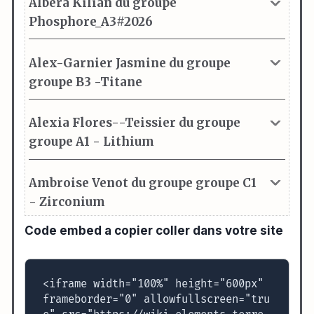
Code embed a copier coller dans votre site
<iframe width="100%" height="600px" 
frameborder="0" allowfullscreen="tru